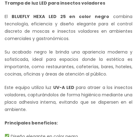
original
actual
Trampa de luz LED para insectos voladores
era:
es:
El
BLUEFLY HEXA LED 25 en color negro
combina
S/ 450.00.
S/ 350.00.
tecnología, eficiencia y diseño elegante para el control
discreto de moscas e insectos voladores en ambientes
comerciales y gastronómicos.
Su acabado negro le brinda una apariencia moderna y
sofisticada, ideal para espacios donde la estética es
importante, como restaurantes, cafeterías, bares, hoteles,
cocinas, oficinas y áreas de atención al público.
Este equipo utiliza luz
UV-A LED
para atraer a los insectos
voladores, capturándolos de forma higiénica mediante una
placa adhesiva interna, evitando que se dispersen en el
ambiente.
Principales beneficios:
Diseño elegante en color negro