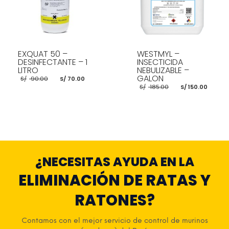
EXQUAT 50 –
WESTMYL –
DESINFECTANTE – 1
INSECTICIDA
LITRO
NEBULIZABLE –
El
El
GALON
S/
90.00
S/
70.00
precio
precio
El
El
S/
185.00
S/
150.00
original
actual
precio
prec
era:
es:
original
actu
S/ 90.00.
S/ 70.00.
era:
es:
S/ 185.00.
S/ 15
AÑADIR AL CARRITO
AÑADIR AL CARRITO
¿NECESITAS AYUDA EN LA
ELIMINACIÓN DE RATAS Y
RATONES?
Contamos con el mejor servicio de control de murinos