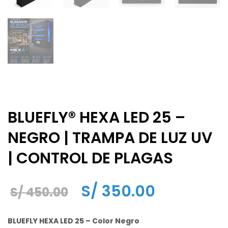
BLUEFLY® HEXA LED 25 –
NEGRO | TRAMPA DE LUZ UV
| CONTROL DE PLAGAS
El
El
S/
350.00
S/
450.00
precio
precio
BLUEFLY HEXA LED 25 – Color Negro