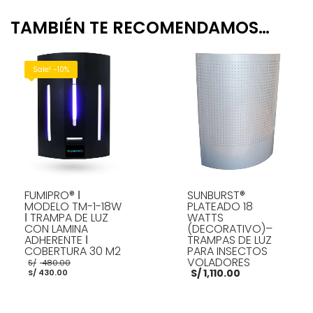
TAMBIÉN TE RECOMENDAMOS…
Sale! -10%
FUMIPRO® ǀ
SUNBURST®
MODELO TM-1-18W
PLATEADO 18
ǀ TRAMPA DE LUZ
WATTS
CON LAMINA
(DECORATIVO)–
ADHERENTE ǀ
TRAMPAS DE LUZ
COBERTURA 30 M2
PARA INSECTOS
El
VOLADORES
S/
480.00
El
precio
S/
1,110.00
S/
430.00
precio
original
actual
era:
es:
S/ 480.00.
S/ 430.00.