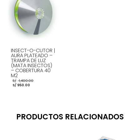
INSECT-O-CUTOR |
AURA PLATEADO –
TRAMPA DE LUZ
(MATA INSECTOS)
– COBERTURA 40
M2
El
S/
1,400.00
El
precio
S/
950.00
precio
original
actual
era:
es:
S/ 1,400.00.
S/ 950.00.
AÑADIR AL CARRITO
PRODUCTOS RELACIONADOS