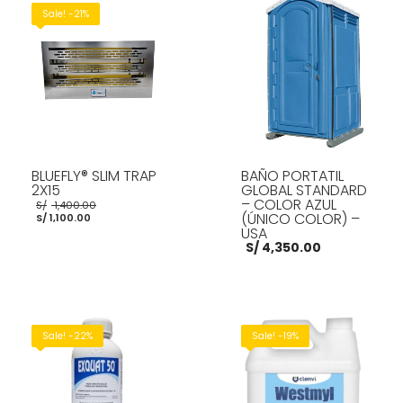
Sale! -21%
BLUEFLY® SLIM TRAP
BAÑO PORTATIL
2X15
GLOBAL STANDARD
El
– COLOR AZUL
S/
1,400.00
El
precio
(ÚNICO COLOR) –
S/
1,100.00
precio
original
USA
actual
era:
S/
4,350.00
es:
S/ 1,400.00.
S/ 1,100.00.
AÑADIR AL CARRITO
AÑADIR AL CARRITO
Sale! -22%
Sale! -19%