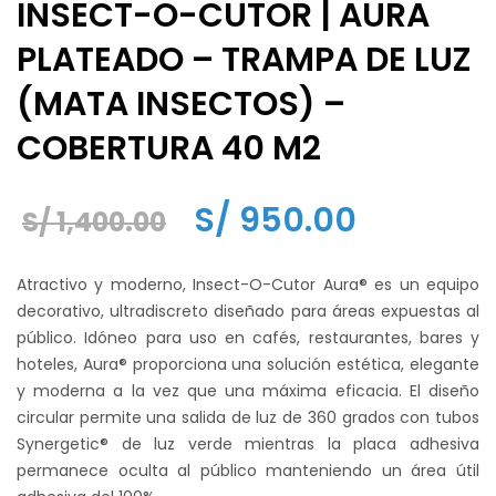
INSECT-O-CUTOR | AURA
PLATEADO – TRAMPA DE LUZ
(MATA INSECTOS) –
COBERTURA 40 M2
El
El
S/
950.00
S/
1,400.00
precio
precio
Atractivo y moderno, Insect-O-Cutor Aura® es un equipo
original
actual
decorativo, ultradiscreto diseñado para áreas expuestas al
público. Idóneo para uso en cafés, restaurantes, bares y
era:
es:
hoteles, Aura® proporciona una solución estética, elegante
S/ 1,400.00.
S/ 950.00.
y moderna a la vez que una máxima eficacia. El diseño
circular permite una salida de luz de 360 grados con tubos
Synergetic® de luz verde mientras la placa adhesiva
permanece oculta al público manteniendo un área útil