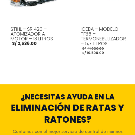
STIHL – SR 420 –
IGEBA – MODELO
ATOMIZADOR A
TF35 –
MOTOR – 13 LITROS
TERMONEBULIZADOR
– 5,7 LITROS
S/
2,536.00
El
S/
11,000.00
El
precio
S/
10,500.00
precio
original
actual
era:
es:
S/ 11,000.00
S/ 10,500.00.
AÑADIR AL CARRITO
AÑADIR AL CARRITO
¿NECESITAS AYUDA EN LA
ELIMINACIÓN DE RATAS Y
RATONES?
Contamos con el mejor servicio de control de murinos