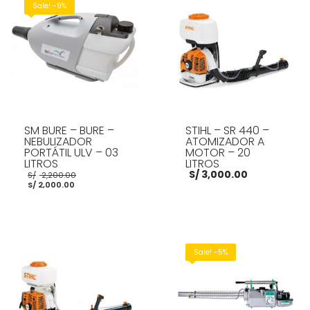
Sale! -9%
SM BURE – BURE –
STIHL – SR 440 –
NEBULIZADOR
ATOMIZADOR A
PORTÁTIL ULV – 03
MOTOR – 20
LITROS
LITROS
El
S/
3,000.00
S/
2,200.00
El
precio
S/
2,000.00
precio
original
actual
era:
es:
S/ 2,200.00.
S/ 2,000.00.
AÑADIR AL CARRITO
AÑADIR AL CARRITO
Sale! -5%