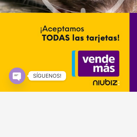
SÍGUENOS!
Open
chaty
Cotizaciones:
WhatsApp Ofic
(01) 528-5576
930 500 800
WhatsApp Alte
931 800 400