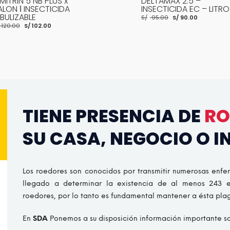
LTAMAX 2.5 –
GUARANY – NEBULIZAD
SECTICIDA EC – LITRO
ELÉCTRIO ULV – 04 LIT
El
El
El
El
95.00
S/
90.00
S/
2,000.00
S/
1,400.00
precio
precio
precio
pre
original
actual
original
act
era:
es:
era:
es:
S/ 95.00.
S/ 90.00.
S/ 2,000.00.
S/ 1
ADIR AL CARRITO
MORE INFO
AÑADIR AL CARRITO
MORE I
TIENE PRESENCIA DE
RO
SU CASA, NEGOCIO O I
Los roedores son conocidos por transmitir numerosas enfe
llegado a determinar la existencia de al menos 243 
roedores, por lo tanto es fundamental mantener a ésta plag
En
SDA
Ponemos a su disposición información importante so