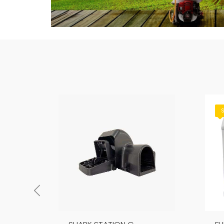
Sale! -15%
S