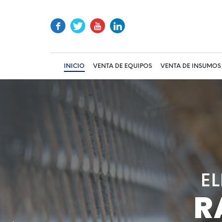
INICIO
VENTA DE EQUIPOS
VENTA DE INSUMOS
E
E
E
R
R
R