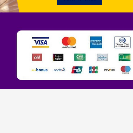
ial:
ventas@sda.com.pe
rnativo: