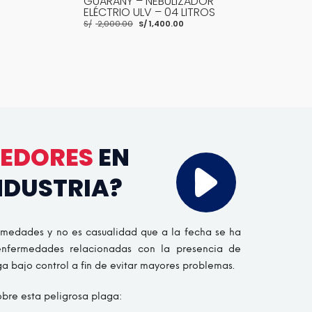
OR
VECTOR FOG – MODELO
ALFA
ROS
C150+ – NEBULIZADOR
AL 2
PORTÁTIL ULV – 06 LITROS
ALFA
cio
El
El
%) |
S/
3,200.00
S/
2,550.00
ual
precio
precio
INSE
original
actual
DE 
,400.00.
era:
es:
S/
18
S/ 3,200.00.
S/ 2,550.00.
NFO
AÑADIR AL CARRITO
MORE INFO
AÑADI
EDORES
EN
NDUSTRIA?
rmedades y no es casualidad que a la fecha se ha
enfermedades relacionadas con la presencia de
a bajo control a fin de evitar mayores problemas.
bre esta peligrosa plaga: