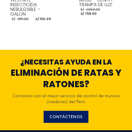
INSECTICIDA
TRAMPA DE LUZ
NEBULIZABLE –
El
S/
1,050.00
El
precio
GALON
S/
758.00
precio
original
El
El
S/
185.00
S/
150.00
actual
era:
precio
precio
es:
S/ 1,050.00.
original
actual
S/ 758.00.
era:
es:
S/ 185.00.
S/ 150.00.
AÑADIR AL CARRITO
AÑADIR AL CARRITO
¿NECESITAS AYUDA EN LA
ELIMINACIÓN DE RATAS Y
RATONES?
Contamos con el mejor servicio de control de murinos
(roedores) del Perú.
CONTÁCTENOS