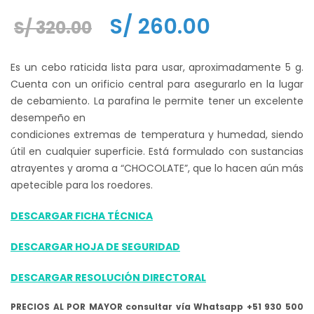
El
El
S/
260.00
S/
320.00
precio
precio
Es un cebo raticida lista para usar, aproximadamente 5 g.
original
actual
Cuenta con un orificio central para asegurarlo en la lugar
de cebamiento. La parafina le permite tener un excelente
era:
es:
desempeño en
S/ 320.00.
S/ 260.00.
condiciones extremas de temperatura y humedad, siendo
útil en cualquier superficie. Está formulado con sustancias
atrayentes y aroma a “CHOCOLATE”, que lo hacen aún más
apetecible para los roedores.
DESCARGAR FICHA TÉCNICA
DESCARGAR HOJA DE SEGURIDAD
DESCARGAR RESOLUCIÓN DIRECTORAL
PRECIOS AL POR MAYOR consultar vía Whatsapp +51 930 500