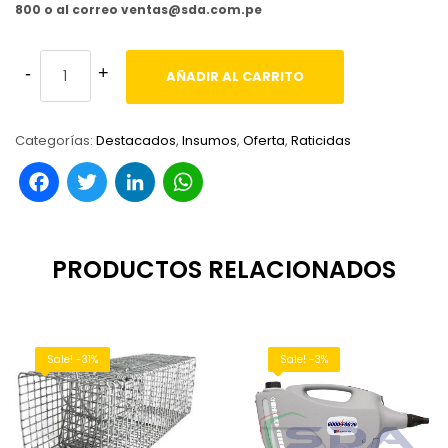
800 o al correo ventas@sda.com.pe
AÑADIR AL CARRITO
Categorías:
Destacados
,
Insumos
,
Oferta
,
Raticidas
Facebook
Twitter
LinkedIn
WhatsApp
PRODUCTOS RELACIONADOS
Sale! -31%
Sale! -3%