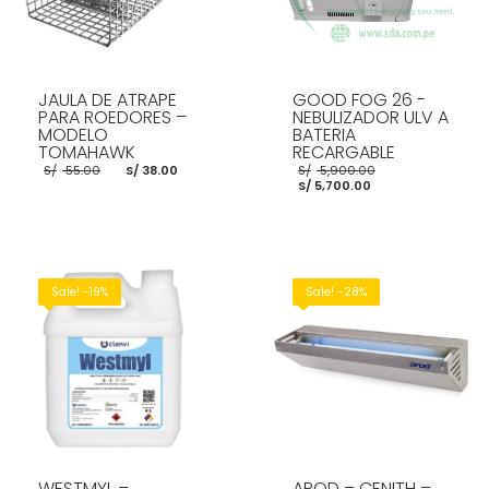
JAULA DE ATRAPE
GOOD FOG 26 -
PARA ROEDORES –
NEBULIZADOR ULV A
MODELO
BATERIA
TOMAHAWK
RECARGABLE
El
El
El
S/
55.00
S/
38.00
S/
5,900.00
precio
precio
El
precio
S/
5,700.00
original
actual
precio
original
era:
es:
actual
era:
S/ 55.00.
S/ 38.00.
es:
S/ 5,900.00.
S/ 5,700.00.
AÑADIR AL CARRITO
AÑADIR AL CARRITO
Sale! -19%
Sale! -28%
WESTMYL –
AROD – CENITH –