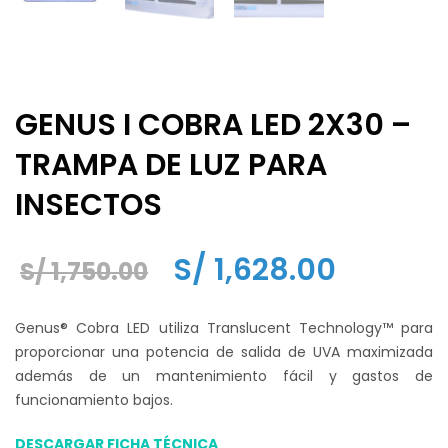
GENUS I COBRA LED 2X30 –
TRAMPA DE LUZ PARA
INSECTOS
El
El
S/
1,628.00
S/
1,750.00
precio
precio
Genus® Cobra LED utiliza Translucent Technology™ para
original
actual
proporcionar una potencia de salida de UVA maximizada
además de un mantenimiento fácil y gastos de
era:
es:
funcionamiento bajos.
S/ 1,750.00.
S/ 1,628.
DESCARGAR FICHA TÉCNICA