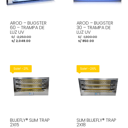
AROD – BUGSTER
AROD – BUGSTER
60 – TRAMPA DE
30 – TRAMPA DE
LUZ UV
LUZ UV
El
El
S/
2,250.00
S/
1,300.00
El
precio
El
precio
S/
2,048.00
S/
850.00
precio
original
precio
original
actual
era:
actual
era:
es:
S/ 2,250.00.
es:
S/ 1,300.00.
S/ 2,048.00.
S/ 850.00.
AÑADIR AL CARRITO
AÑADIR AL CARRITO
Sale! -21%
Sale! -26%
BLUEFLY® SLIM TRAP
SLIM BLUEFLY® TRAP
2X15
2X18