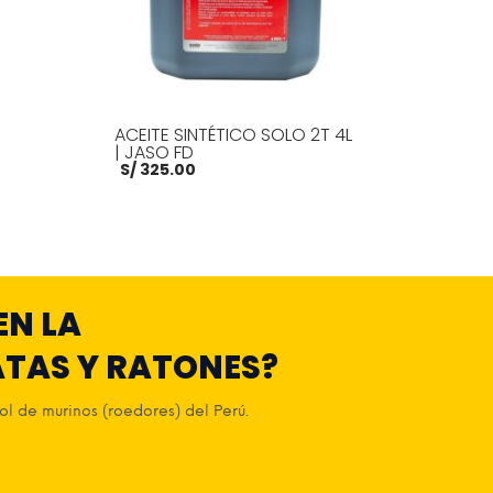
ACEITE SINTÉTICO SOLO 2T 4L
| JASO FD
S/
325.00
E INFO
AÑADIR AL CARRITO
MORE INFO
EN LA
ATAS Y RATONES?
l de murinos (roedores) del Perú.