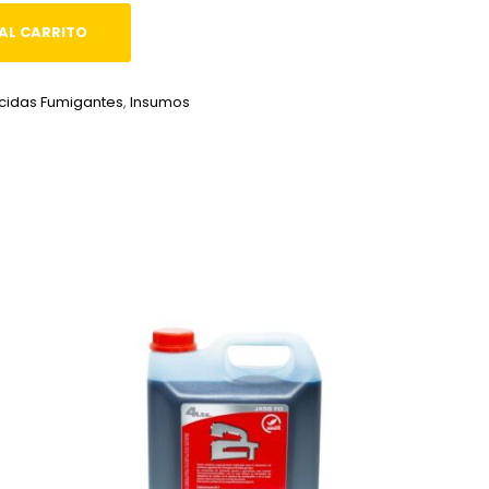
AL CARRITO
icidas Fumigantes
,
Insumos
edIn
hatsApp