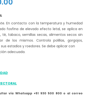
El
.00
precio
6%
al
actual
nte. En contacto con la temperatura y humedad
es:
ado fosfina de elevado efecto letal, se aplica en
 té, tabaco, semillas secas, alimentos secos sin
.00.
S/ 90.00.
or de los mismos. Controla polillas, gorgojos,
 sus estadios y roedores. Se debe aplicar con
cción adecuada.
IDAD
RECTORAL
ltar vía Whatsapp +51 930 500 800 o al correo