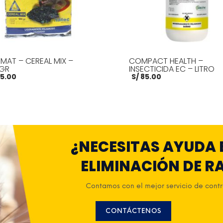
MAT – CEREAL MIX –
COMPACT HEALTH –
GR
INSECTICIDA EC – LITRO
5.00
S/
85.00
R AL CARRITO
MORE INFO
AÑADIR AL CARRITO
MOR
¿NECESITAS AYUDA 
ELIMINACIÓN DE R
Contamos con el mejor servicio de contro
CONTÁCTENOS