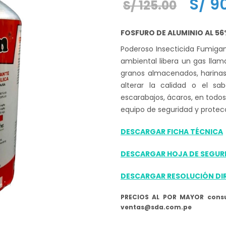
El
S/
90
S/
125.00
precio
FOSFURO DE ALUMINIO AL 5
origin
Poderoso Insecticida Fumiga
era:
ambiental libera un gas llam
granos almacenados, harinas,
S/ 125
alterar la calidad o el sab
escarabajos, ácaros, en todos
equipo de seguridad y prote
DESCARGAR FICHA TÉCNICA
DESCARGAR HOJA DE SEGUR
DESCARGAR RESOLUCIÓN DI
PRECIOS AL POR MAYOR consu
ventas@sda.com.pe