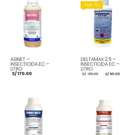
Sale! -5%
ASINET –
DELTAMAX 2.5 –
INSECTICIDA EC –
INSECTICIDA EC –
LITRO
LITRO
El
El
S/
170.00
S/
95.00
S/
90.00
precio
preci
original
actua
era:
es:
S/ 95.00.
S/ 90.
AÑADIR AL CARRITO
AÑADIR AL CARRITO