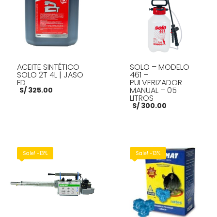
ACEITE SINTÉTICO
SOLO – MODELO
SOLO 2T 4L | JASO
461 –
FD
PULVERIZADOR
MANUAL – 05
S/
325.00
LITROS
S/
300.00
AÑADIR AL CARRITO
AÑADIR AL CARRITO
Sale! -13%
Sale! -13%