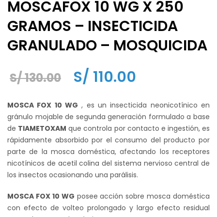
MOSCAFOX 10 WG X 250
GRAMOS – INSECTICIDA
GRANULADO – MOSQUICIDA
El
El
S/
110.00
S/
130.00
precio
precio
MOSCA FOX 10 WG
, es un insecticida neonicotínico en
original
actual
gránulo mojable de segunda generación formulado a base
de
TIAMETOXAM
que controla por contacto e ingestión, es
era:
es:
rápidamente absorbido por el consumo del producto por
S/ 130.00.
S/ 110.00.
parte de la mosca doméstica, afectando los receptores
nicotínicos de acetil colina del sistema nervioso central de
los insectos ocasionando una parálisis.
MOSCA FOX 10 WG
posee acción sobre mosca doméstica
con efecto de volteo prolongado y largo efecto residual