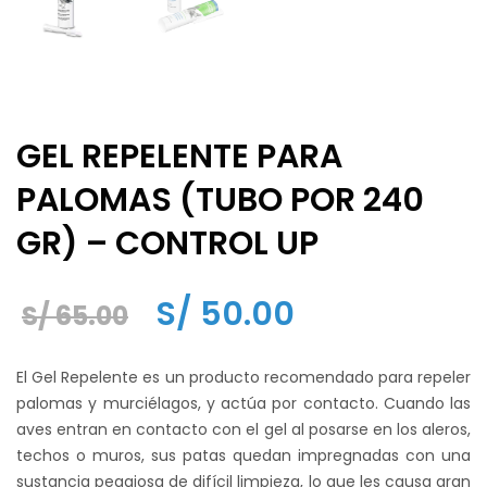
GEL REPELENTE PARA
PALOMAS (TUBO POR 240
GR) – CONTROL UP
El
El
S/
50.00
S/
65.00
precio
precio
El Gel Repelente es un producto recomendado para repeler
original
actual
palomas y murciélagos, y actúa por contacto. Cuando las
aves entran en contacto con el gel al posarse en los aleros,
era:
es:
techos o muros, sus patas quedan impregnadas con una
S/ 65.00.
S/ 50.00.
sustancia pegajosa de difícil limpieza, lo que les causa gran