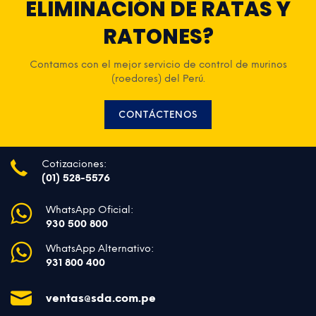
ELIMINACIÓN DE RATAS Y
RATONES?
Contamos con el mejor servicio de control de murinos
(roedores) del Perú.
CONTÁCTENOS
Cotizaciones:
(01) 528-5576
WhatsApp Oficial:
930 500 800
WhatsApp Alternativo:
931 800 400
ventas@sda.com.pe