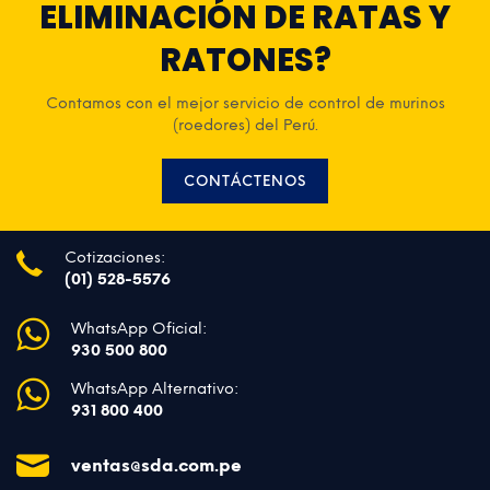
ELIMINACIÓN DE RATAS Y
RATONES?
Contamos con el mejor servicio de control de murinos
(roedores) del Perú.
CONTÁCTENOS
Cotizaciones:
(01) 528-5576
WhatsApp Oficial:
930 500 800
WhatsApp Alternativo:
931 800 400
ventas@sda.com.pe