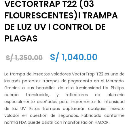
VECTORTRAP T22 (03
FLOURESCENTES)ǀ TRAMPA
DE LUZ UV ǀ CONTROL DE
PLAGAS
El
El
S/
1,040.00
S/
1,350.00
precio
precio
La trampa de insectos voladores VectorTrap T22 es una de
original
actual
las más potentes trampas de pegamento en el Mercado.
Gracias a sus bombillas de alta luminosidad UV Phillips,
era:
es:
cuerpo translucido, y reflectores de aluminio
S/ 1,350.00.
S/ 1,040.
especialmente diseñados para incrementar la intensidad
de luz UV. Estas trampas capturarán cualquier insecto
volador en cuestión de segundos. Fabricada conforme
norma FDA puede asistir con monitorización HACCP.