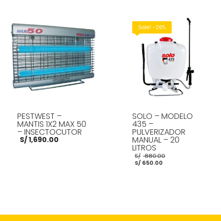
S/ 3,050.00.
AÑADIR AL CARRITO
LEER MÁS
Sale! -26%
PESTWEST –
SOLO – MODELO
MANTIS 1X2 MAX 50
435 –
– INSECTOCUTOR
PULVERIZADOR
MANUAL – 20
S/
1,690.00
LITROS
El
S/
880.00
El
precio
S/
650.00
precio
original
actual
era:
es:
S/ 880.00.
AÑADIR AL CARRITO
S/ 650.00.
AÑADIR AL CARRITO