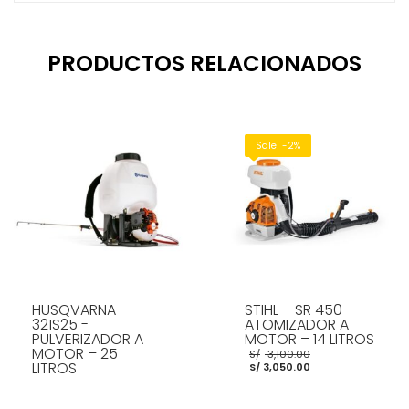
PRODUCTOS RELACIONADOS
Sale! -2%
HUSQVARNA –
STIHL – SR 450 –
321S25 -
ATOMIZADOR A
PULVERIZADOR A
MOTOR – 14 LITROS
MOTOR – 25
El
S/
3,100.00
El
precio
LITROS
S/
3,050.00
precio
original
actual
era:
es:
S/ 3,100.00.