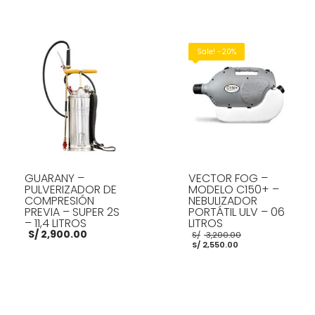
actual
era:
es:
S/ 2,200.00.
S/ 2,000.00.
AÑADIR AL CARRITO
AÑADIR AL CARRITO
Sale! -20%
GUARANY –
VECTOR FOG –
PULVERIZADOR DE
MODELO C150+ –
COMPRESIÓN
NEBULIZADOR
PREVIA – SUPER 2S
PORTÁTIL ULV – 06
– 11,4 LITROS
LITROS
El
S/
2,900.00
S/
3,200.00
El
precio
S/
2,550.00
precio
original
actual
era:
es:
S/ 3,200.00.
S/ 2,550.00.
AÑADIR AL CARRITO
AÑADIR AL CARRITO