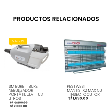
PRODUCTOS RELACIONADOS
Sale! -9%
SM BURE – BURE –
PESTWEST –
NEBULIZADOR
MANTIS 1X2 MAX 50
PORTÁTIL ULV – 03
– INSECTOCUTOR
LITROS
S/
1,690.00
El
S/
2,200.00
El
precio
S/
2,000.00
precio
original