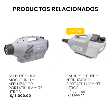
PRODUCTOS RELACIONADOS
Sale! -9%
SM BURE – ULV
SM BURE – BURE –
MOO GUN H –
NEBULIZADOR
NEBULIZADOR
PORTÁTIL ULV – 03
PORTÁTIL ULV – 05
LITROS
LITROS
El
S/
2,200.00
El
precio
S/
5,000.00
S/
2,000.00
precio
original
actual
era:
es:
S/ 2,200.00.
S/ 2,000.00.