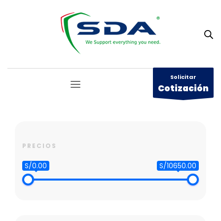
Solicitar
Cotización
PRECIOS
S/0.00
S/10650.00