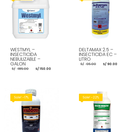
WESTMYL –
DELTAMAX 2.5 –
INSECTICIDA
INSECTICIDA EC –
NEBULIZABLE –
LITRO
GALON
El
El
S/
95.00
S/
90.00
precio
preci
El
El
S/
185.00
S/
150.00
original
actua
precio
precio
era:
es:
original
actual
S/ 95.00.
S/ 90.
era:
es:
S/ 185.00.
S/ 150.00.
AÑADIR AL CARRITO
AÑADIR AL CARRITO
Sale! -17%
Sale! -22%