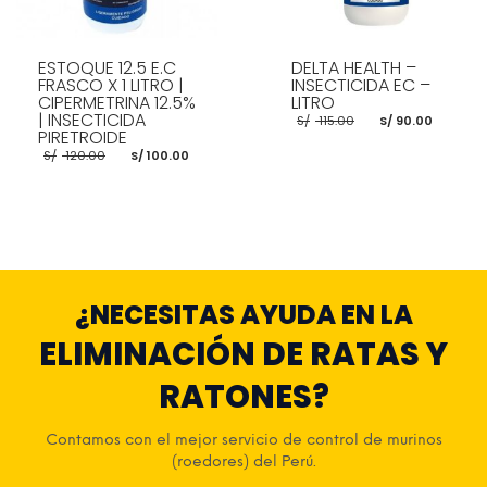
ESTOQUE 12.5 E.C
DELTA HEALTH –
FRASCO X 1 LITRO |
INSECTICIDA EC –
CIPERMETRINA 12.5%
LITRO
| INSECTICIDA
El
El
S/
115.00
S/
90.00
precio
preci
PIRETROIDE
original
actua
El
El
S/
120.00
S/
100.00
era:
es:
precio
precio
S/ 115.00.
S/ 90.
original
actual
era:
es:
S/ 120.00.
S/ 100.00.
AÑADIR AL CARRITO
AÑADIR AL CARRITO
¿NECESITAS AYUDA EN LA
ELIMINACIÓN DE RATAS Y
RATONES?
Contamos con el mejor servicio de control de murinos
(roedores) del Perú.