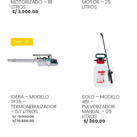
MOTORIZADO – 18
MOTOR – 25
LITROS
LITROS
S/
3,000.00
LEER MÁS
AÑADIR AL CARRITO
Sale! -5%
IGEBA – MODELO
SOLO – MODELO
TF35 –
461 –
TERMONEBULIZADOR
PULVERIZADOR
– 5,7 LITROS
MANUAL – 05
El
LITROS
S/
11,000.00
El
precio
S/
300.00
S/
10,500.00
precio
original
actual
era:
es:
S/ 11,000.00.