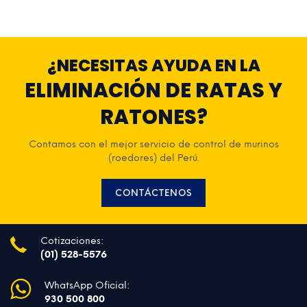
S/ 10,500.00.
AÑADIR AL CARRITO
AÑADIR AL CARRITO
¿NECESITAS AYUDA EN LA
ELIMINACIÓN DE RATAS Y
RATONES?
Contamos con el mejor servicio de control de murinos
(roedores) del Perú.
CONTÁCTENOS
Cotizaciones:
(01) 528-5576
WhatsApp Oficial:
930 500 800